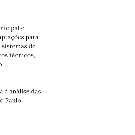
nicipal e
daptações para
 sistemas de
tos técnicos,
o
a à análise das
o Paulo.