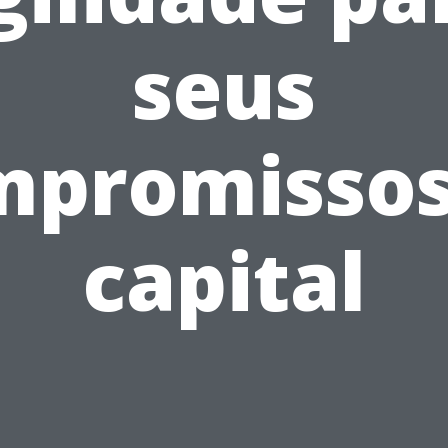
seus
mpromissos
capital