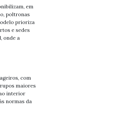
onibilizam, em
o, poltronas
modelo prioriza
rtos e sedes
, onde a
sageiros, com
grupos maiores
o interior
 às normas da