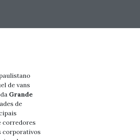
paulistano
el de vans
s da
Grande
dades de
cipais
e corredores
s corporativos