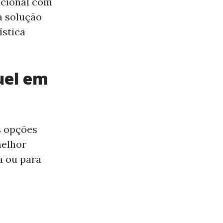
acional com
a solução
ística
uel em
s opções
melhor
a ou para