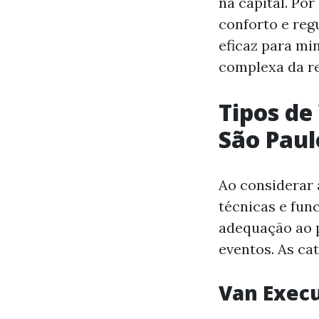
na capital. Po
conforto e reg
eficaz para mi
complexa da re
Tipos de
São Paul
Ao considerar
técnicas e fun
adequação ao p
eventos. As ca
Van Execu