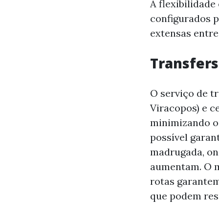
A flexibilidade
configurados p
extensas entre
Transfers
O serviço de t
Viracopos) e c
minimizando o 
possível garan
madrugada, ond
aumentam. O m
rotas garantem
que podem resu