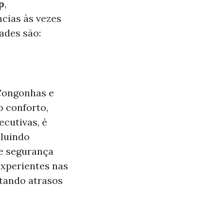
p
,
ncias às vezes
ades são:
 Congonhas e
o conforto,
cutivas, é
cluindo
de segurança
xperientes nas
itando atrasos