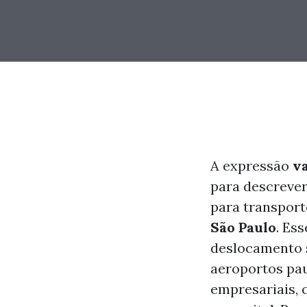
A expressão
v
para descreve
para transport
São Paulo
. Es
deslocamento s
aeroportos pau
empresariais, 